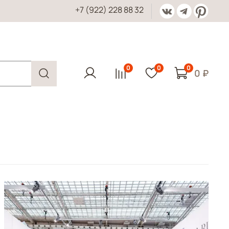
+7 (922) 228 88 32
0
0
0
0 ₽