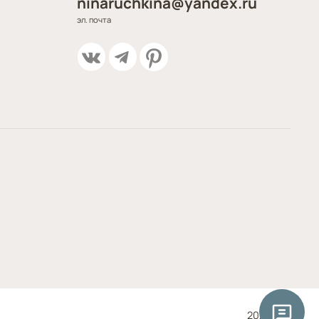
ninaruchkina@yandex.ru
эл. почта
2025 год