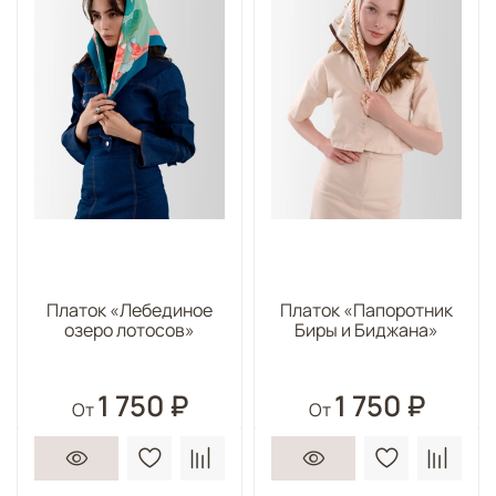
Платок «Лебединое
Платок «Папоротник
озеро лотосов»
Биры и Биджана»
1 750 ₽
1 750 ₽
От
От