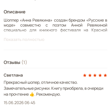
Описание
Шоппер «Анна Ревякина» создан брендом «Русские в
моде» совместно с поэтом Анной Ревякиной
специально для книжного фестиваля на Красной
площади.
Показать полностью
В основе дизайна — иллюстрации донбасского
художника Марата Магасумова к книге Анны
Ревякиной «Злой Добрый Шубин». Это прозаическая
книга о легендарном персонаже шахтёрского
Отзывы
(1)
фольклора Донбасса, в которой переплетаются
сказания, память о регионе и история людей, чья
жизнь связана с шахтёрским трудом.
Светлана
Прекрасный шопер, отличное качество.
Состав: хлопок, полиэстр
Замечательные рисунки. Книгу приобрела, в очереди
Размер 40*30 см
на прочтение 👍. Рекомендую.
15.06.2026 06:45