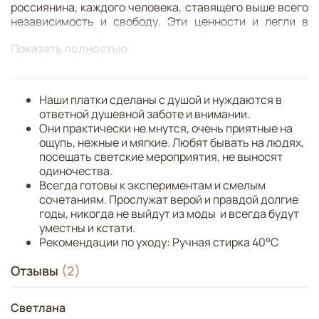
россиянина, каждого человека, ставящего выше всего
независимость и свободу. Эти ценности и легли в
основу дизайна нового шёлкового платка,
Показать полностью
получившего название «Донецкая весна».
Платок «Донецкая весна» украшен строками стихов
уроженки Донецка, выдающегося русского поэта Анны
Наши платки сделаны с душой и нуждаются в
Ревякиной, которые стали уже поистине народными.
ответной душевной заботе и внимании.
Они практически не мнутся, очень приятные на
В дизайне Нины Ручкиной Донецк предстаёт городом
ощупь, нежные и мягкие. Любят бывать на людях,
весны и вечной юности. Городом труда и красоты,
посещать светские мероприятия, не выносят
городом тружеников и творцов, подчинить которых
одиночества.
чужой воле никогда и никому не удастся.
Всегда готовы к экспериментам и смелым
сочетаниям. Прослужат верой и правдой долгие
«Донецкая весна» – это безусловная победа добра
годы, никогда не выйдут из моды и всегда будут
над злом, неизбежное преодоление любых
уместны и кстати.
препятствий и преград, это мирное и благополучное
Рекомендации по уходу: Ручная стирка 40°C
будущее, которое дончане мечтают оставить своим
детям и внукам.
Отзывы
(2)
Над дизайном работали: Нина Ручкина, Анна Шулик,
Лола Закирова, Диана Закирова.
Светлана