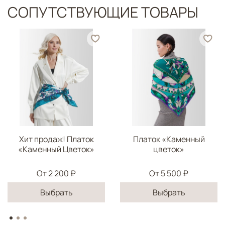
Цветок предстает в обрамлении каймы узорчатого
СОПУТСТВУЮЩИЕ ТОВАРЫ
малахита – символа Хозяйки горы и Урала в целом.
Состав: хлопок, полиэстр
Размер 40*30 см
Хит продаж! Платок
Платок «Каменный
«Каменный Цветок»
цветок»
От
2 200 ₽
От
5 500 ₽
Выбрать
Выбрать