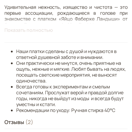
Удивительная нежность, изящество и чистота — это
первые ассоциации, рождающиеся в голове при
знакомстве с платком «Яйцо Фаберже Ландыши» от
бренда «Русские в моде» by Nina Ruchkina.
Показать полностью
На создание столь привлекательного дизайна
художников вдохновил один из роскошных шедевров
ювелирной коллекции Карла Фаберже. Это
Наши платки сделаны с душой и нуждаются в
драгоценное яйцо 1898 года, подаренное Николаем II
ответной душевной заботе и внимании.
своей супруге императрице Александре
Они практически не мнутся, очень приятные на
Федоровне. Сувенир на тонких ножках-кабриолетах
ощупь, нежные и мягкие. Любят бывать на людях,
покрыт гильошировкой, эмалью, золотом,
посещать светские мероприятия, не выносят
бриллиантовыми каплями росы розовой огранки. Само
одиночества.
яйцо обрамляют головки миниатюрных ландышей —
Всегда готовы к экспериментам и смелым
любимых цветов жены императора.
сочетаниям. Прослужат верой и правдой долгие
годы, никогда не выйдут из моды и всегда будут
Пасхальный подарок, красующийся в центре принта
уместны и кстати.
платка, был изготовлен в стиле ар-нуво с характерной
Рекомендации по уходу: Ручная стирка 40°C
для него “натуральной” составляющей.
По периметру женского аксессуара можно увидеть
Отзывы
(2)
витиеватую зелень, цветы, императорскую корону,
украшенную крупным рубином, и три портрета —