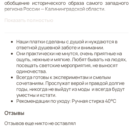
обобщение исторического образа самого западного
региона России — Калининградской области.
Элегантный дизайн основан на богатом архитектурном
Показать полностью
наследии Калининграда (бывшего Кёнигсберга) и его
окрестностей, уникальной природной символике. На
переднем плане возвышается силуэт Кафедрального
Наши платки сделаны с душой и нуждаются в
собора на острове Канта, чья история восходит к XIV в.
ответной душевной заботе и внимании.
Ныне собор – это культурно-исторический центр и
Они практически не мнутся, очень приятные на
один из немногих сохранившихся образцов готики на
ощупь, нежные и мягкие. Любят бывать на людях,
территории нашей страны.
посещать светские мероприятия, не выносят
одиночества.
Далее разворачиваются городские ансамбли XIX-
Всегда готовы к экспериментам и смелым
начала XX вв., среди которых знаменитые
сочетаниям. Прослужат верой и правдой долгие
Росгартенские ворота, Кирха памяти королевы Луизы
годы, никогда не выйдут из моды и всегда будут
(Областной театр кукол), возведенная в
уместны и кстати.
стилистических чертах романики и модерна.
Рекомендации по уходу: Ручная стирка 40°C
Изысканная архитектура органично вписана в зеленый
ландшафт с пышными кронами деревьев, создавая
Отзывы
настроение умиротворения и созидания.
Декоративный мотив платка представлен россыпью
Отзывов еще никто не оставлял
янтаря, чье крупнейшее месторождение находится в
Калининградской области, известной как «Янтарный