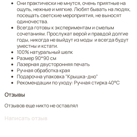
Они практически не мнутся, очень приятные на
дополнен изображением нитей жемчуга и контрастным
ощупь, нежные и мягкие. Любят бывать на людях,
кантом. Выпускается в четырех решениях фона.
посещать светские мероприятия, не выносят
Голубая дымка окутает вас нежностью, оттенок латте
одиночества.
добавит образу элегантности, серая вуаль привнесет
Всегда готовы к экспериментам и смелым
французский шик, а контрастный черный станет
сочетаниям. Прослужат верой и правдой долгие
выразительным акцентом.
годы, никогда не выйдут из моды и всегда будут
Мы уверены, каждая обладательница «Пионов»
уместны и кстати.
сможет подчеркнуть свою уникальность, подобную
100% натуральный шелк
самому роскошному цветку.
Размер 90*90 см
Лазерная двусторонняя печать
Над дизайном работали: Нина Ручкина, Серафима
Ручная обработка края
Атаянц.
Подарочна упаковка "Крышка-дно"
Рекомендации по уходу: Ручная стирка 40°C
Отзывы
Отзывов еще никто не оставлял
Написать отзыв