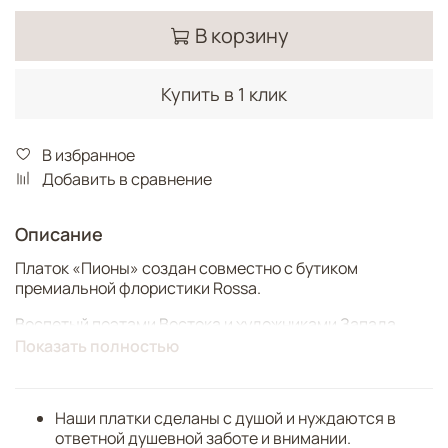
В корзину
Купить в 1 клик
В избранное
Добавить в сравнение
Описание
Платок «Пионы» создан совместно с бутиком
премиальной флористики Rossa.
Воспетый поэтами Востока и художниками Запада,
многослойный пион символизирует любовь, гармонию
Показать полностью
и процветание.
«Пионы» от Rossa & Nina – это запечатленные
Наши платки сделаны с душой и нуждаются в
мгновения безупречной красоты раскрывшихся
ответной душевной заботе и внимании.
бутонов. В качестве декоративных элементов платок