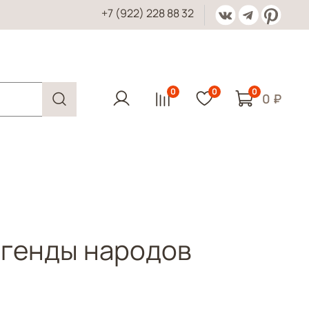
+7 (922) 228 88 32
0
0
0
0 ₽
егенды народов