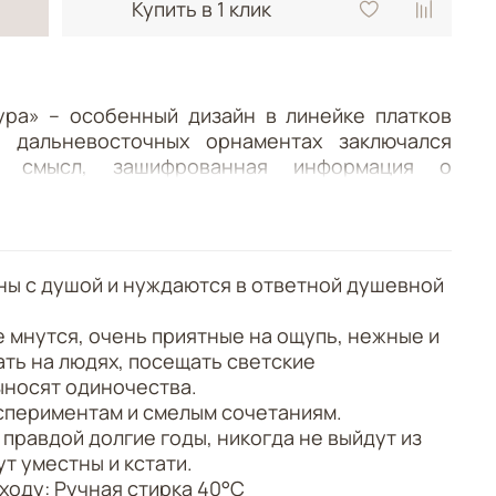
Купить в 1 клик
ра» – особенный дизайн в линейке платков
 дальневосточных орнаментах заключался
ый смысл, зашифрованная информация о
ии.
еян затейливыми композициями нанайских
«сике» и «амири». Крупные полукружия
ны с душой и нуждаются в ответной душевной
чешую, что защищают девушку от злых духов.
.
 соединяются в образы мирового древа,
е мнутся, очень приятные на ощупь, нежные и
ей, создавая мощное защитное поле для
ать на людях, посещать светские
нькие птички на ветвистых деревьях
ыносят одиночества.
кие души, которые обязательно родятся
кспериментам и смелым сочетаниям.
правдой долгие годы, никогда не выйдут из
ов Амура», словно тайная книга притягателен
т уместны и кстати.
н в своих смыслах и сочетаниях цветов. И по
ходу: Ручная стирка 40°C