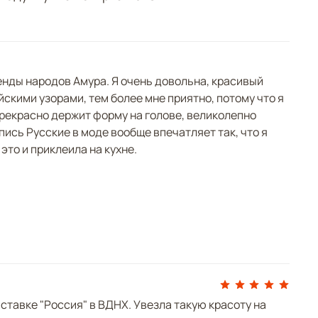
емятся встретить свою любовь и пронести ее
усть же послания древних народов будут
пие искусства нанайских мастериц на тонкой
ми красками в жизни современниц.
нды народов Амура. Я очень довольна, красивый
 Нина Ручкина, Анна Шулик.
скими узорами, тем более мне приятно, потому что я
 прекрасно держит форму на голове, великолепно
пись Русские в моде вообще впечатляет так, что я
это и приклеила на кухне.
ставке "Россия" в ВДНХ. Увезла такую красоту на