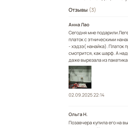
сей день девушки стр
сквозь года. Так п
Отзывы
(3)
услышаны! А великоле
материи заиграет новы
Анна Лао
Сегодня мне подарили Леге
Над дизайном работали:
платок с этническими нанай
- хэдзэ( нанайка). Платок
смотрится, как шарф. А над
даже вырезала из пакетика 
02.09.2025 22:14
Ольга Н.
Позавчера купила его на вы