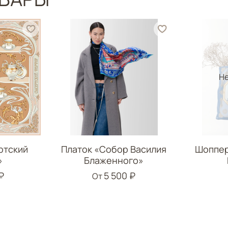
Не
ртский
Платок «Собор Василия
Шоппер
»
Блаженного»
₽
5 500 ₽
От