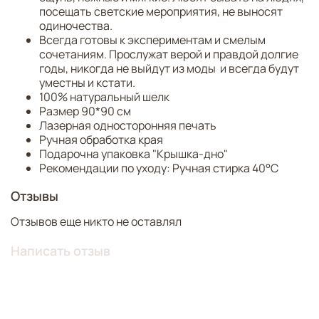
горгонейоном указывают на силу женских чар. Облик
посещать светские мероприятия, не выносят
богини обрамлен витиеватым растительным
одиночества.
орнаментом с яркими цветовыми акцентами и
Всегда готовы к экспериментам и смелым
тщательной деталировкой каждого элемента.
сочетаниям. Прослужат верой и правдой долгие
годы, никогда не выйдут из моды и всегда будут
Общее решение платка в стилистике модерна делает
уместны и кстати.
его универсальным аксессуаром, с которым
100% натуральный шелк
обладательница непременно покорит умы и сердца
Размер 90*90 см
подобно Афине.
Лазерная односторонняя печать
Ручная обработка края
Над дизайном работали: Нина Ручкина, Валерия
Подарочна упаковка "Крышка-дно"
Разумова.
Рекомендации по уходу: Ручная стирка 40°C
Отзывы
Отзывов еще никто не оставлял
Написать отзыв