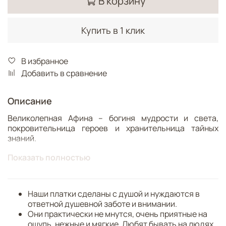
В корзину
Купить в 1 клик
В избранное
Добавить в сравнение
Описание
Великолепная Афина – богиня мудрости и света,
покровительница героев и хранительница тайных
знаний.
Показать полностью
Известную двойственность богини, сочетающую
холодный разум и чувственность, мы отразили в ее
облике и атрибутах. Афина предстает хрупкой и
женственной, в то же время решительной и уверенной.
Наши платки сделаны с душой и нуждаются в
ответной душевной заботе и внимании.
Копье, шлем и щит символически воплощают
Они практически не мнутся, очень приятные на
стратегическое мышление, сова, змея, эгида с
ощупь, нежные и мягкие. Любят бывать на людях,