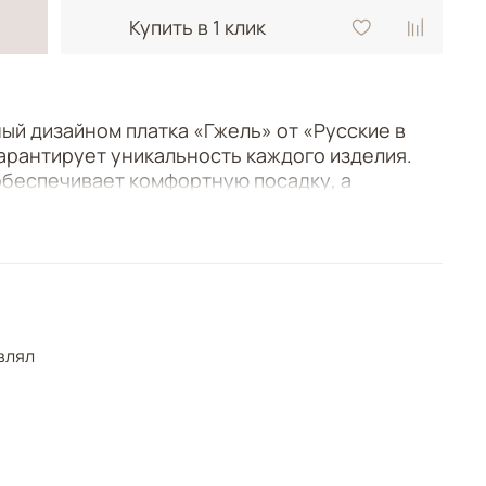
Купить в 1 клик
ый дизайном платка «Гжель» от «Русские в
гарантирует уникальность каждого изделия.
беспечивает комфортную посадку, а
подойдет каждой.
я тех, кто ценит красоту и самобытность
влял