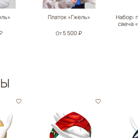
ель»
Платок «Гжель»
Набор: 
свеча 
₽
5 500 ₽
От
РЫ