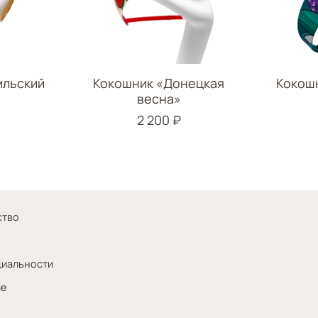
ильский
Кокошник «Донецкая
Кокош
»
весна»
2 200 ₽
ство
циальности
ие