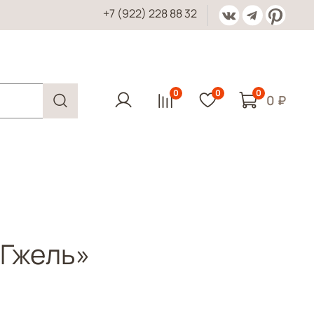
+7 (922) 228 88 32
0
0
0
0 ₽
«Гжель»