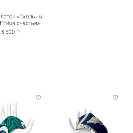
платок «Гжель» и
«Птица счастья»
3 500 ₽