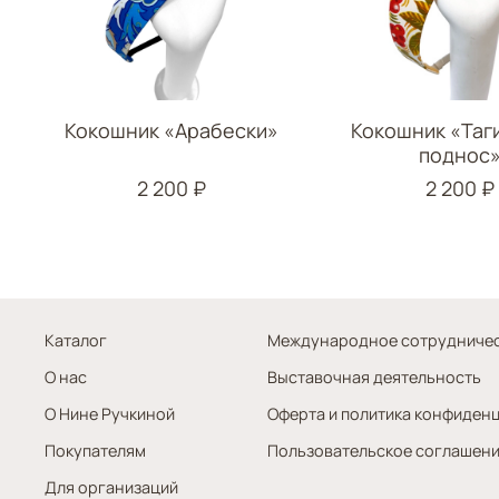
Кокошник «Арабески»
Кокошник «Таг
поднос
2 200 ₽
2 200 ₽
Каталог
Международное сотрудниче
О нас
Выставочная деятельность
О Нине Ручкиной
Оферта и политика конфиден
Покупателям
Пользовательское соглашен
Для организаций