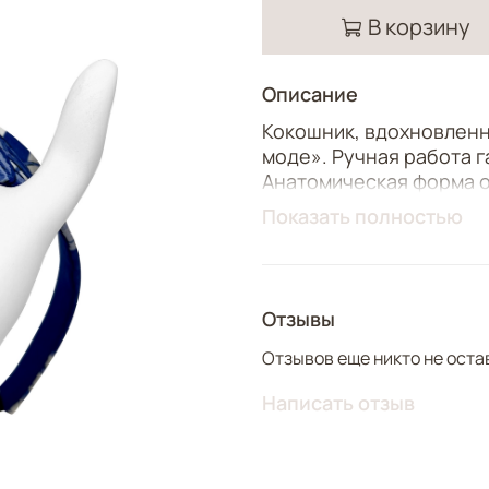
В корзину
Описание
Кокошник, вдохновленн
моде». Ручная работа 
Анатомическая форма о
регулируемый размер 
Показать полностью
Идеальный аксессуар дл
русской культуры!
Отзывы
Отзывов еще никто не оста
Написать отзыв