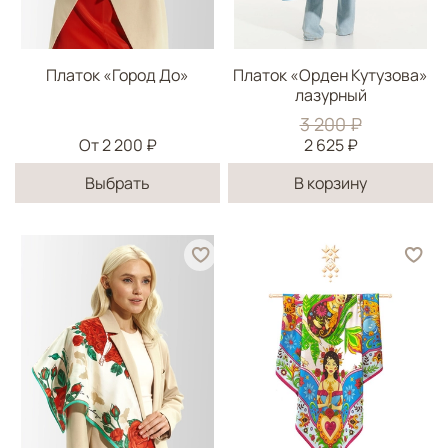
Платок «Город До»
Платок «Орден Кутузова»
лазурный
3 200 ₽
От
2 200 ₽
2 625 ₽
Выбрать
В корзину