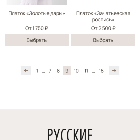
Платок «Золотые дары»
Платок «Зачатьевская
роспись»
От
1 750 ₽
От
2 500 ₽
Выбрать
Выбрать
1
7
8
9
10
11
16
…
…