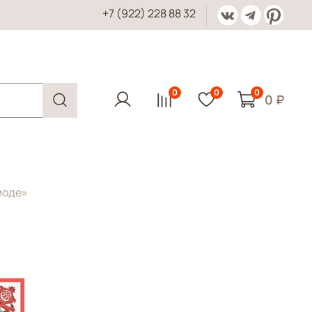
+7 (922) 228 88 32
0
0
0
0 ₽
моде»