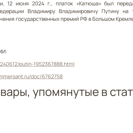
и, 12 июня 2024 г., платок «Катюша» был перед
едерации Владимиру Владимировичу Путину на 
чения государственных премий РФ в Большом Кремл
МИ:
20240612/putin-1952367888.html
ommersant.ru/doc/6762758
вары, упомянутые в ста