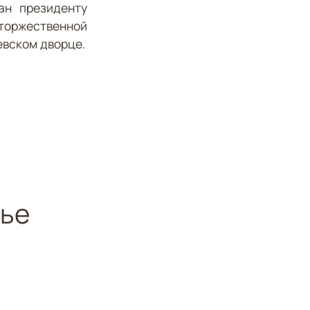
ан президенту
торжественной
евском дворце.
тье