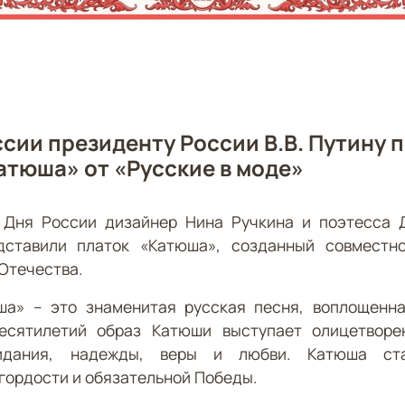
ссии президенту России В.В. Путину 
атюша» от «Русские в моде»
 Дня России дизайнер Нина Ручкина и поэтесса 
дставили платок «Катюша», созданный совместн
Отечества.
ша» – это знаменитая русская песня, воплощенна
есятилетий образ Катюши выступает олицетворе
идания, надежды, веры и любви. Катюша ст
гордости и обязательной Победы.