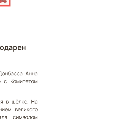
подарен
Донбасса Анна
о с Комитетом
я в шёлке. На
нием великого
ала символом